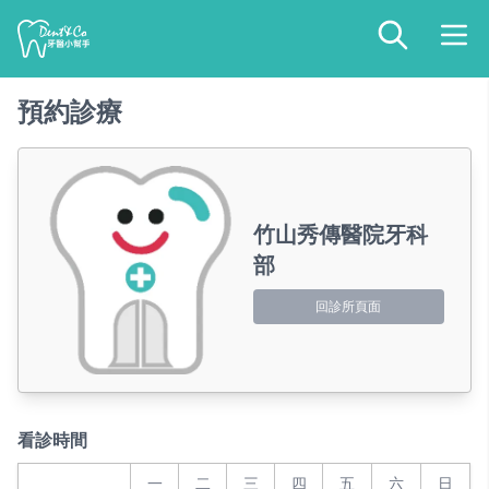
預約診療
竹山秀傳醫院牙科
部
回診所頁面
看診時間
一
二
三
四
五
六
日