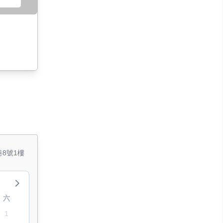
8號1樓
六
1