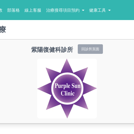
教
部落格
線上客服
治療搜尋項目預約
健康工具
療
紫陽復健科診所
回診所頁面