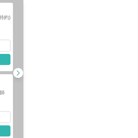
曾士庭
醫師
特約)
查看醫師資訊
查看
選擇此醫師
已
林昕儀
醫師
師
查看醫師資訊
選擇此醫師
查看
選擇