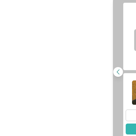
SIS 超磁場治療
營養活力點滴(西
儀
湖特約)
師資訊
查看醫師資訊
此醫師
選擇此醫師
Embody 增肌減
ILIB 靜脈雷射
脂
師資訊
查看醫師資訊
此醫師
選擇此醫師