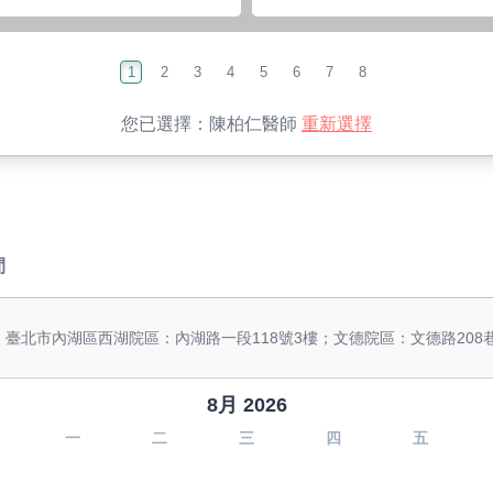
1
2
3
4
5
6
7
8
您已選擇：
陳柏仁醫師
重新選擇
間
: 臺北市內湖區西湖院區：內湖路一段118號3樓；文德院區：文德路208巷
8月 2026
一
二
三
四
五