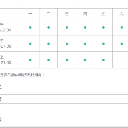
一
二
三
四
五
六
午
~12:00
午
~17:00
上
-
~21:00
國定假日請依網路預約時間為主
式
師