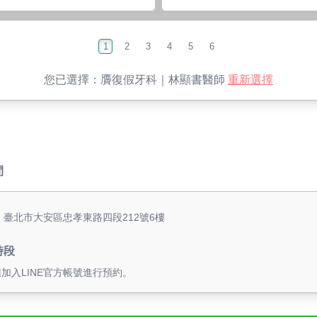
1
2
3
4
5
6
您已選擇：
贗復假牙科｜林顯書醫師
重新選擇
間
: 臺北市大安區忠孝東路四段212號6樓
時段
鈕加入LINE官方帳號進行預約。