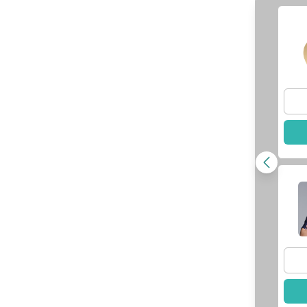
洪世傑
醫師
張智洋
醫師
師資訊
查看醫師資訊
此醫師
選擇此醫師
贗復假牙科｜林
顯書
醫師
師資訊
擇此醫師