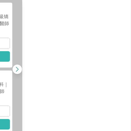
姜凱文
醫師
級矯
醫師
查看醫師資訊
查看
選擇此醫師
選擇
口腔外科何醫師
科｜
師
查看醫師資訊
查看
選擇此醫師
選擇