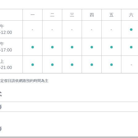
一
二
三
四
五
六
午
-
-
-
-
-
~12:00
午
~17:00
上
-
~21:00
國定假日請依網路預約時間為主
式
師