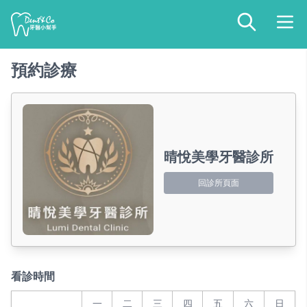
預約診療
晴悅美學牙醫診所
回診所頁面
看診時間
一
二
三
四
五
六
日