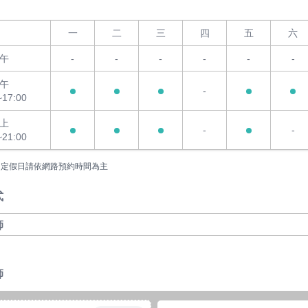
一
二
三
四
五
六
午
-
-
-
-
-
-
午
-
~17:00
上
-
-
~21:00
國定假日請依網路預約時間為主
式
師