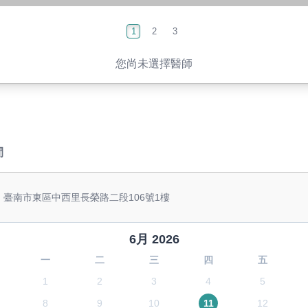
1
2
3
您尚未選擇醫師
間
: 臺南市東區中西里長榮路二段106號1樓
6月 2026
一
二
三
四
五
1
2
3
4
5
8
9
10
11
12