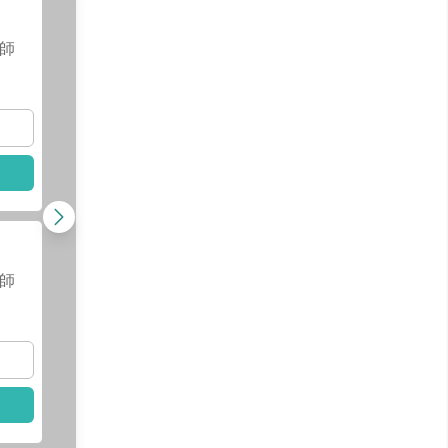
王士銘
醫師
師
查看醫師資訊
選擇此醫師
根管專科｜蕭楚
師
庭
醫師
查看醫師資訊
查看
選擇此醫師
選擇