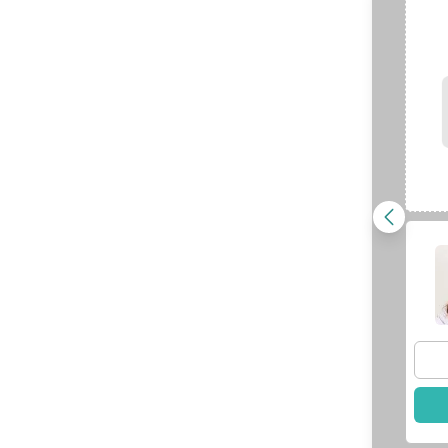
王士銘
醫師
林偉誠
醫師
查看醫師資訊
選擇此醫師
師資訊
此醫師
根管專科｜蕭楚
張金山
醫師
庭
醫師
查看醫師資訊
師資訊
選擇此醫師
此醫師