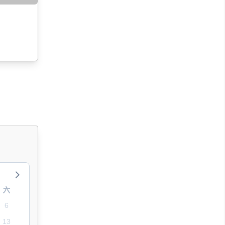
六
6
13