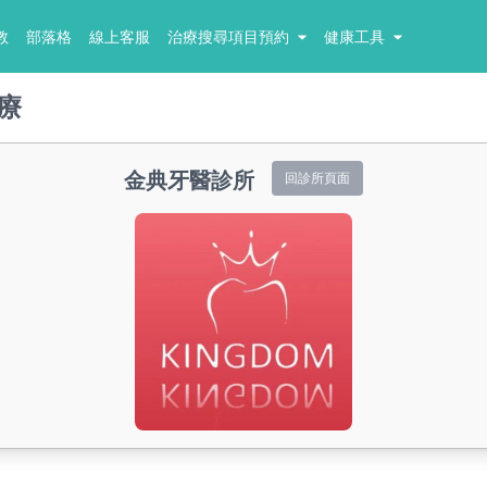
教
部落格
線上客服
治療搜尋項目預約
健康工具
療
金典牙醫診所
回診所頁面