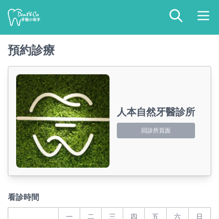
預約診療
人本自然牙醫診所
回診所頁面
看診時間
一
二
三
四
五
六
日