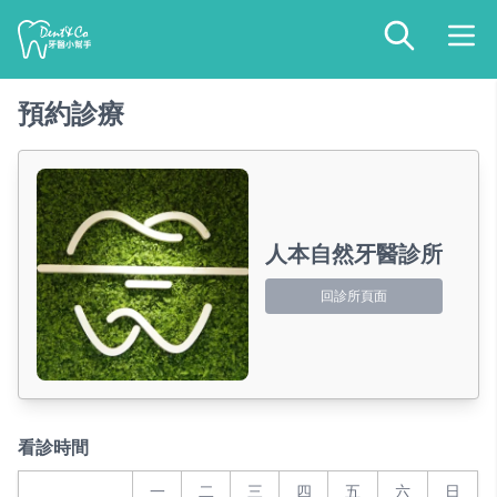
預約診療
人本自然牙醫診所
回診所頁面
看診時間
一
二
三
四
五
六
日