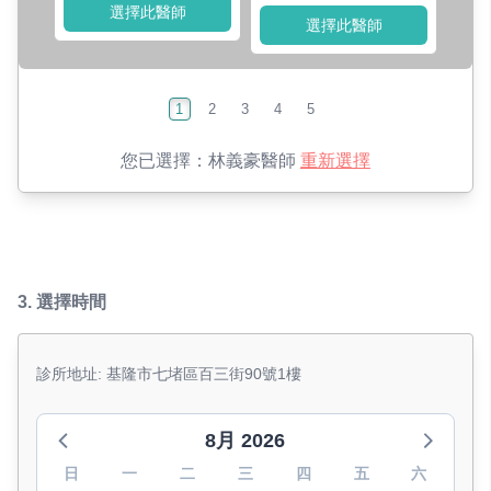
選擇此醫師
選擇此醫師
1
2
3
4
5
您已選擇：
林義豪醫師
重新選擇
3.
選擇時間
診所地址: 基隆市七堵區百三街90號1樓
8月 2026
日
一
二
三
四
五
六