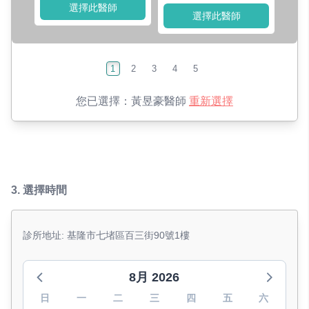
選擇此醫師
選擇此醫師
1
2
3
4
5
您已選擇：
黃昱豪醫師
重新選擇
3.
選擇時間
診所地址: 基隆市七堵區百三街90號1樓
8月 2026
日
一
二
三
四
五
六