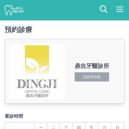
預約診療
鼎吉牙醫診所
回診所頁面
看診時間
一
二
三
四
五
六
日