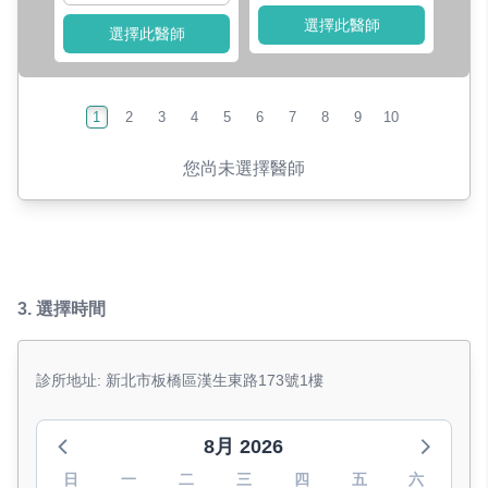
選擇此醫師
選擇此醫師
1
2
3
4
5
6
7
8
9
10
您尚未選擇醫師
3.
選擇時間
診所地址: 新北市板橋區漢生東路173號1樓
8月 2026
日
一
二
三
四
五
六