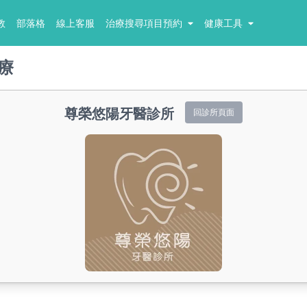
教
部落格
線上客服
治療搜尋項目預約
健康工具
療
尊榮悠陽牙醫診所
回診所頁面