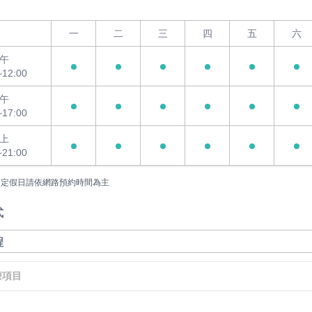
一
二
三
四
五
六
午
~12:00
午
~17:00
上
~21:00
國定假日請依網路預約時間為主
式
療項目