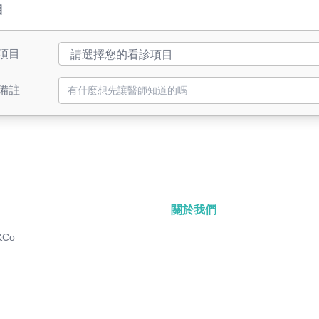
目
項目
備註
關於我們
&Co