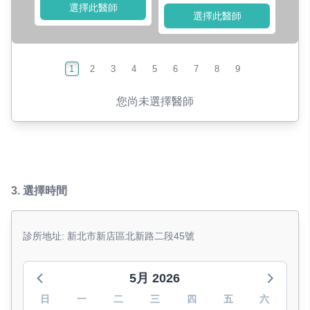
選擇此醫師
選擇此醫師
1
2
3
4
5
6
7
8
9
您尚未選擇醫師
3.
選擇時間
診所地址: 新北市新店區北新路二段45號
5月 2026
日
一
二
三
四
五
六