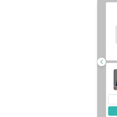
口腔外科專科｜
林孟寬
醫師
王晟聿
醫師
查看醫師資訊
師資訊
選擇此醫師
此醫師
周雨萱
醫師
師資訊
此醫師