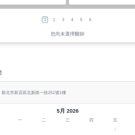
1
2
3
4
5
6
您尚未選擇醫師
間
: 新北市新店區北新路一段251號1樓
5月 2026
一
二
三
四
五
1