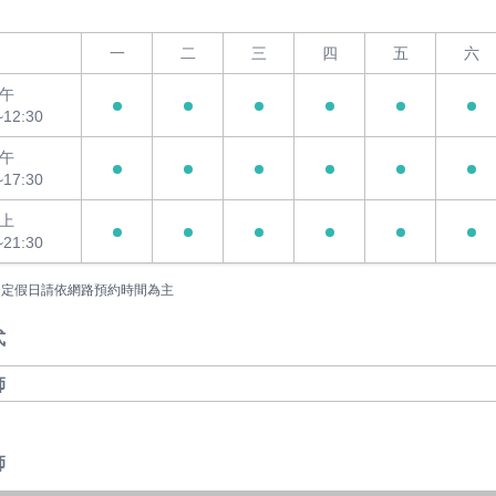
一
二
三
四
五
六
午
~12:30
午
~17:30
上
~21:30
國定假日請依網路預約時間為主
式
師