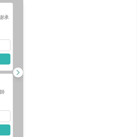
原生貼片專門醫
謝承
師｜林孟勳
醫師
查看醫師資訊
查看
選擇此醫師
選擇
呂盈錡
醫師
師
查看醫師資訊
查看
選擇此醫師
選擇