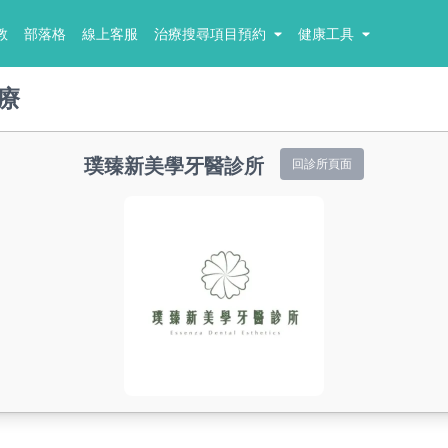
教
部落格
線上客服
治療搜尋項目預約
健康工具
療
璞臻新美學牙醫診所
回診所頁面