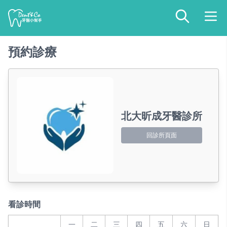
預約診療
北大昕成牙醫診所
回診所頁面
看診時間
一
二
三
四
五
六
日