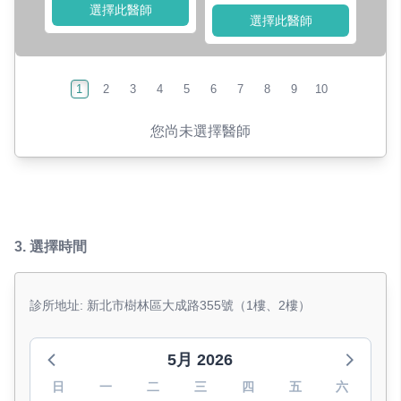
選擇此醫師
選擇此醫師
1
2
3
4
5
6
7
8
9
10
您尚未選擇醫師
3.
選擇時間
診所地址: 新北市樹林區大成路355號（1樓、2樓）
5月 2026
日
一
二
三
四
五
六