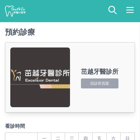
預約診療
茁越牙醫診所
回診所頁面
看診時間
一
二
三
四
五
六
日