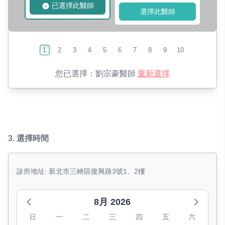
已選擇此醫師
選擇此醫師
1
2
3
4
5
6
7
8
9
10
您已選擇：
劉宗豪醫師
重新選擇
3.
選擇時間
診所地址: 新北市三峽區復興路3號1、2樓
8月 2026
日
一
二
三
四
五
六