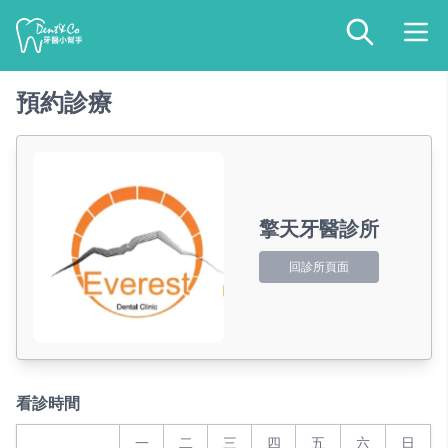
預約診療
擎天牙醫診所
回診所頁面
看診時間
一
二
三
四
五
六
日