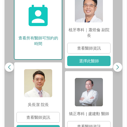
牙
植牙專科｜蕭煜倫
副院
長
查看所有醫師可預約的
時間
查看醫師資訊
選擇此醫師
牙
吳長潔
院長
矯正專科 | 盧建勳
醫師
查看醫師資訊
查看醫師資訊