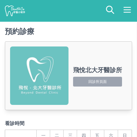
預約診療
飛悅北大牙醫診所
回診所頁面
看診時間
一
二
三
四
五
六
日