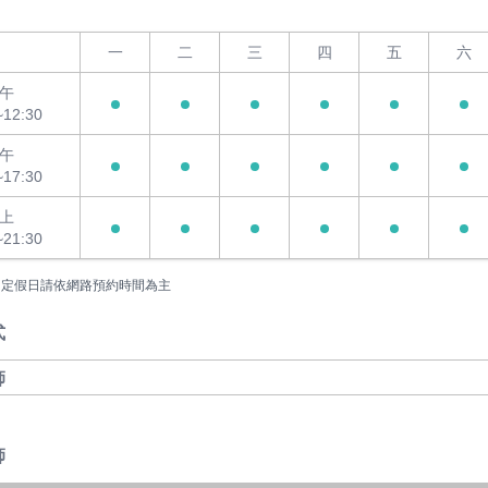
一
二
三
四
五
六
午
~12:30
午
~17:30
上
~21:30
國定假日請依網路預約時間為主
式
師