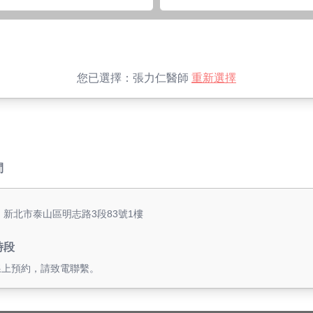
您已選擇：
張力仁醫師
重新選擇
間
: 新北市泰山區明志路3段83號1樓
時段
線上預約，請致電聯繫。