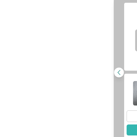
陳毅
醫師
兒童牙科專科｜
簡美玫
醫師
師資訊
查看醫師資訊
此醫師
選擇此醫師
羅毓惠
醫師
陳偉南
醫師
師資訊
查看醫師資訊
此醫師
選擇此醫師