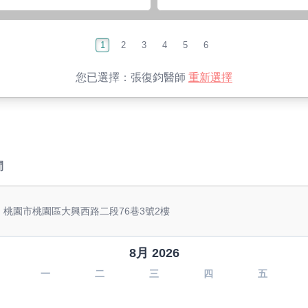
1
2
3
4
5
6
您已選擇：
張復鈞醫師
重新選擇
間
: 桃園市桃園區大興西路二段76巷3號2樓
8月 2026
一
二
三
四
五