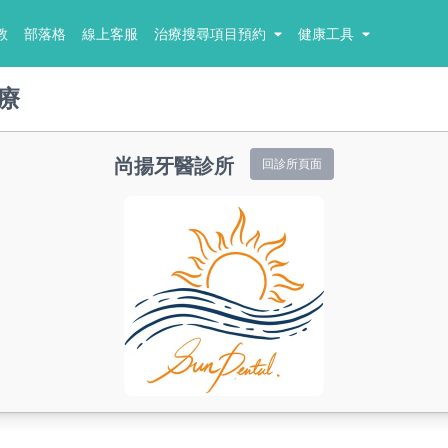
教
部落格
線上客服
治療搜尋項目預約
健康工具
療
尚揚牙醫診所
回診所頁面