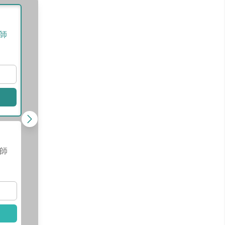
植牙及牙周專科
｜施佳吟
醫師
師
查看醫師資訊
查看
選擇此醫師
選擇
張庭鈞
醫師
師
查看醫師資訊
查看
選擇此醫師
選擇