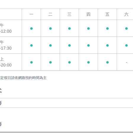
一
二
三
四
五
六
午
~12:00
午
~17:30
上
-
~20:00
國定假日請依網路預約時間為主
式
師