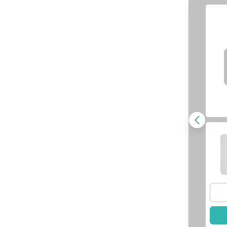
牙周專科｜李芸
武傳允
醫師
姍
醫師
查看醫師資訊
師資訊
選擇此醫師
此醫師
李姿穎
醫師
羅鈺傑
醫師
師資訊
查看醫師資訊
此醫師
選擇此醫師