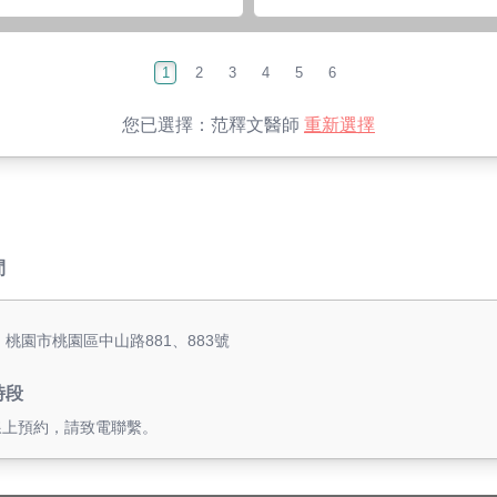
1
2
3
4
5
6
您已選擇：
范釋文醫師
重新選擇
間
 桃園市桃園區中山路881、883號
時段
線上預約，請致電聯繫。