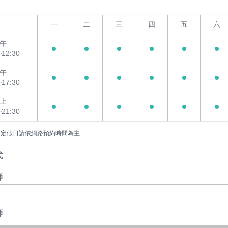
一
二
三
四
五
六
午
~12:30
午
~17:30
上
~21:30
國定假日請依網路預約時間為主
式
師