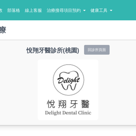
教
部落格
線上客服
治療搜尋項目預約
健康工具
療
悅翔牙醫診所(桃園)
回診所頁面