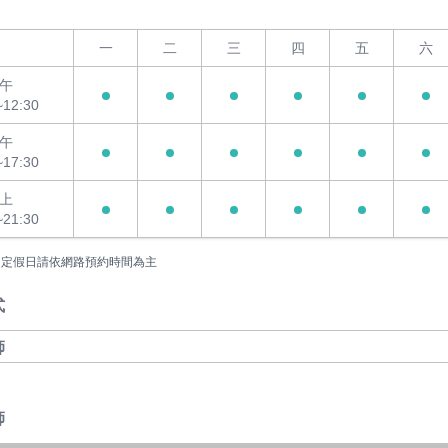
一
二
三
四
五
六
午
~12:30
午
~17:30
上
~21:30
國定假日請依網路預約時間為主
式
師