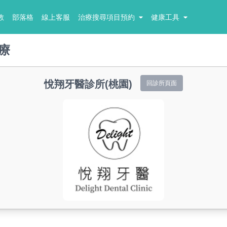
教
部落格
線上客服
治療搜尋項目預約
健康工具
療
悅翔牙醫診所(桃園)
回診所頁面