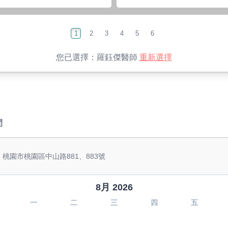
1
2
3
4
5
6
您已選擇：
羅鈺傑醫師
重新選擇
間
 桃園市桃園區中山路881、883號
8月 2026
一
二
三
四
五