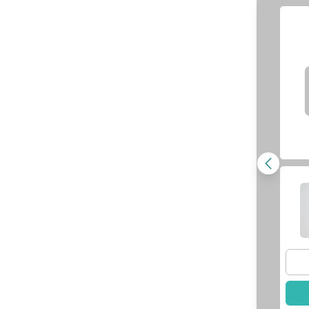
牙周專科｜李芸
武傳允
醫師
姍
醫師
查看醫師資訊
師資訊
選擇此醫師
此醫師
李姿穎
醫師
羅鈺傑
醫師
師資訊
查看醫師資訊
此醫師
已選擇此醫師