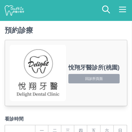
預約診療
悅翔牙醫診所(桃園)
回診所頁面
看診時間
一
二
三
四
五
六
日