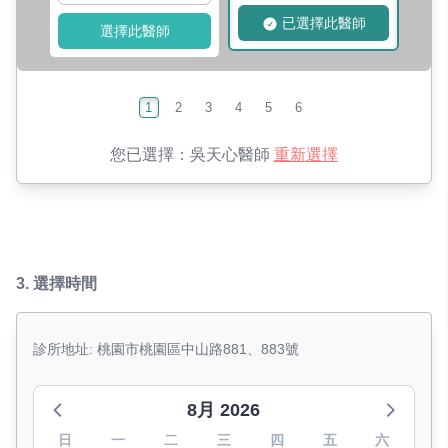
已選擇此醫師
選擇此醫師
1
2
3
4
5
6
您已選擇：
吳天心醫師
重新選擇
3.
選擇時間
診所地址: 桃園市桃園區中山路881、883號
8月 2026
日
一
二
三
四
五
六