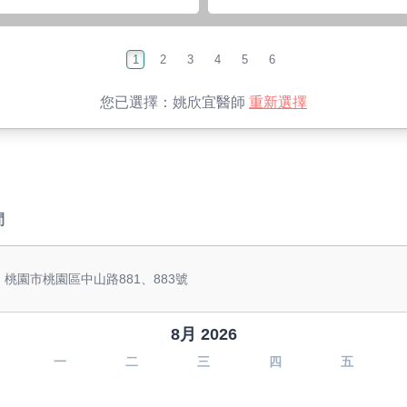
1
2
3
4
5
6
您已選擇：
姚欣宜醫師
重新選擇
間
 桃園市桃園區中山路881、883號
8月 2026
一
二
三
四
五