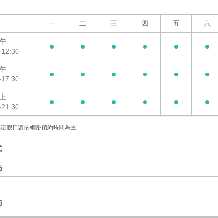
一
二
三
四
五
六
午
~12:30
午
~17:30
上
~21:30
國定假日請依網路預約時間為主
式
師