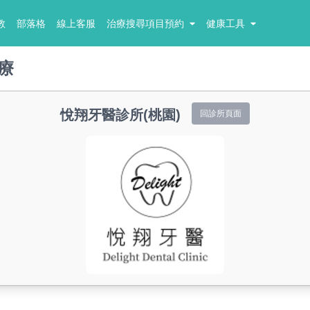
教
部落格
線上客服
治療搜尋項目預約
健康工具
療
悅翔牙醫診所(桃園)
回診所頁面