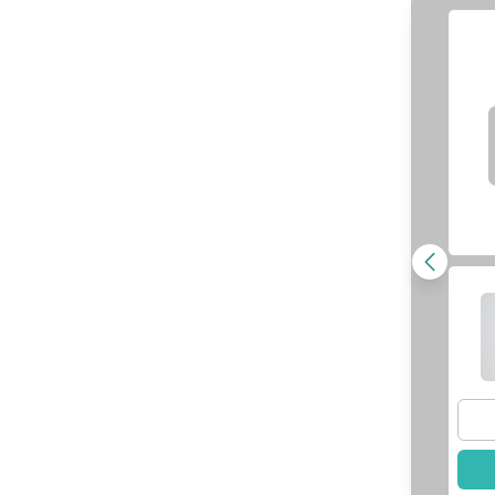
牙周專科｜李芸
武傳允
醫師
姍
醫師
查看醫師資訊
師資訊
選擇此醫師
此醫師
李姿穎
醫師
羅鈺傑
醫師
師資訊
查看醫師資訊
此醫師
選擇此醫師