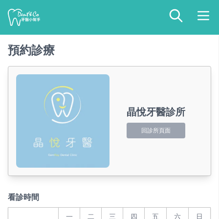
預約診療
晶悅牙醫診所
回診所頁面
看診時間
一
二
三
四
五
六
日