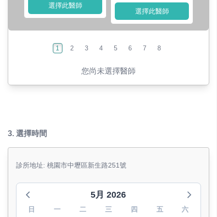
選擇此醫師
選擇此醫師
1
2
3
4
5
6
7
8
您尚未選擇醫師
3.
選擇時間
診所地址: 桃園市中壢區新生路251號
5月 2026
日
一
二
三
四
五
六