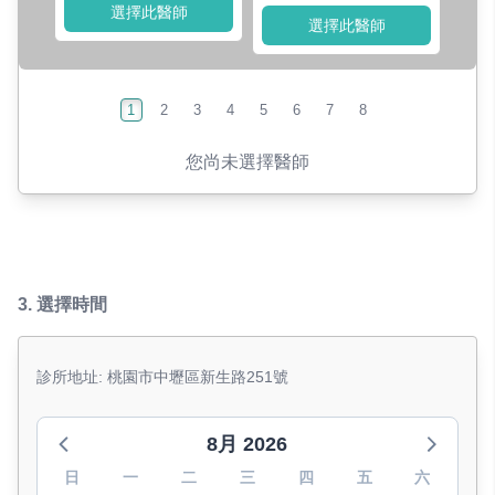
選擇此醫師
選擇此醫師
1
2
3
4
5
6
7
8
您尚未選擇醫師
3.
選擇時間
診所地址: 桃園市中壢區新生路251號
8月 2026
日
一
二
三
四
五
六