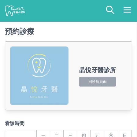
預約診療
晶悅牙醫診所
回診所頁面
看診時間
一
二
三
四
五
六
日