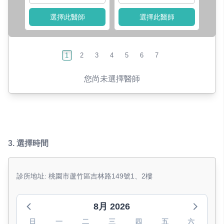
選擇此醫師
選擇此醫師
1
2
3
4
5
6
7
您尚未選擇醫師
3.
選擇時間
診所地址: 桃園市蘆竹區吉林路149號1、2樓
8月 2026
日
一
二
三
四
五
六