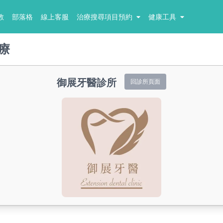
教
部落格
線上客服
治療搜尋項目預約
健康工具
療
御展牙醫診所
回診所頁面