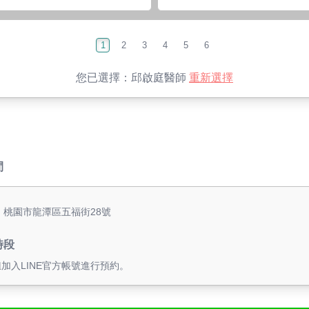
1
2
3
4
5
6
您已選擇：
邱啟庭醫師
重新選擇
間
: 桃園市龍潭區五福街28號
時段
鈕加入LINE官方帳號進行預約。