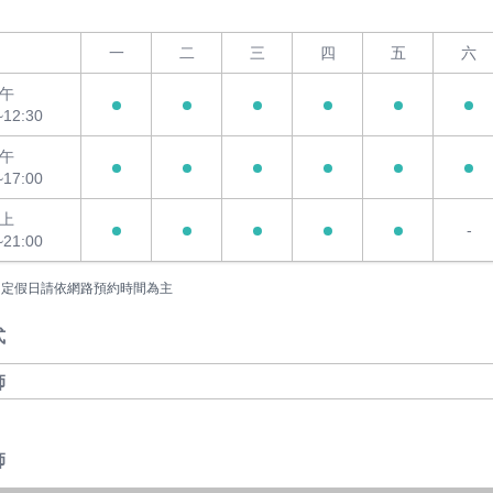
一
二
三
四
五
六
午
~12:30
午
~17:00
上
-
~21:00
國定假日請依網路預約時間為主
式
師