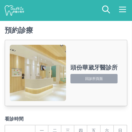
預約診療
頭份華崴牙醫診所
回診所頁面
看診時間
一
二
三
四
五
六
日