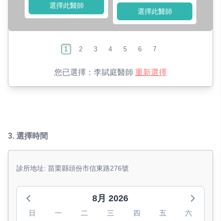
選擇此醫師
選擇此醫師
1
2
3
4
5
6
7
您已選擇：
李賦庭醫師
重新選擇
3.
選擇時間
診所地址: 苗栗縣頭份市信東路276號
8月 2026
日
一
二
三
四
五
六