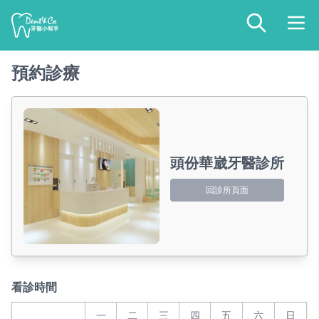
預約診療
頭份華崴牙醫診所
回診所頁面
看診時間
一
二
三
四
五
六
日