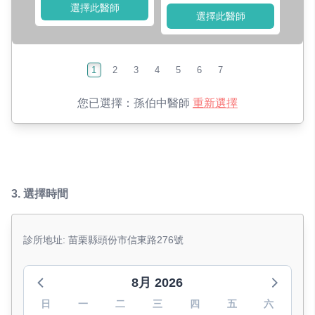
選擇此醫師
選擇此醫師
1
2
3
4
5
6
7
您已選擇：
孫伯中醫師
重新選擇
3.
選擇時間
診所地址: 苗栗縣頭份市信東路276號
8月 2026
日
一
二
三
四
五
六