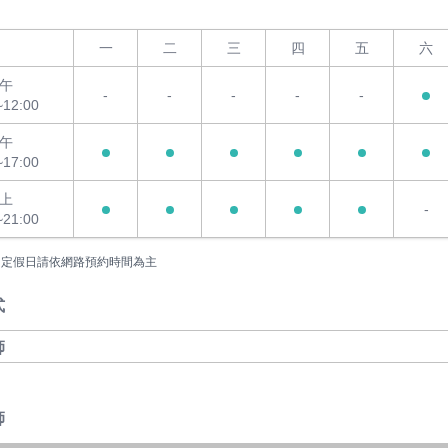
一
二
三
四
五
六
午
-
-
-
-
-
~12:00
午
~17:00
上
-
~21:00
國定假日請依網路預約時間為主
式
師