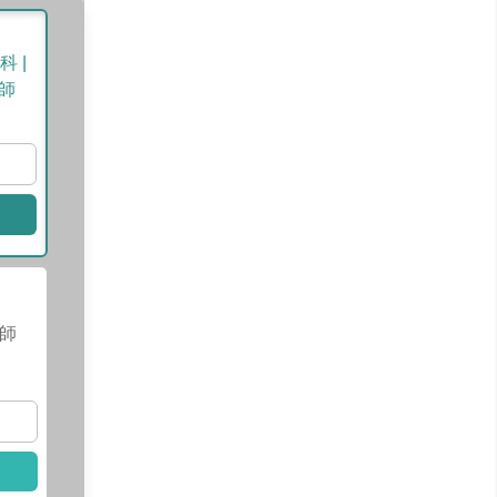
 |
師
師