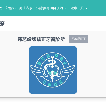
教
部落格
線上客服
治療搜尋項目預約
健康工具
療
臻芯齒顎矯正牙醫診所
回診所頁面