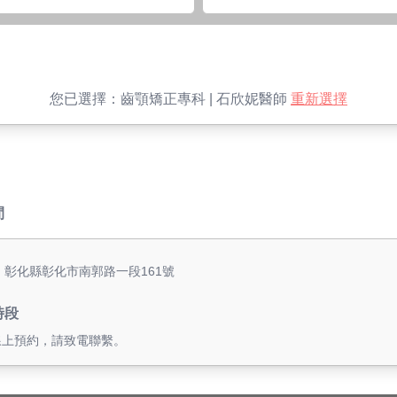
您已選擇：
齒顎矯正專科 | 石欣妮醫師
重新選擇
間
: 彰化縣彰化市南郭路一段161號
時段
線上預約，請致電聯繫。