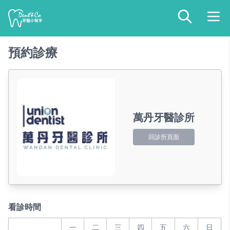
預約診療
萬丹牙醫診所
回診所頁面
看診時間
一
二
三
四
五
六
日