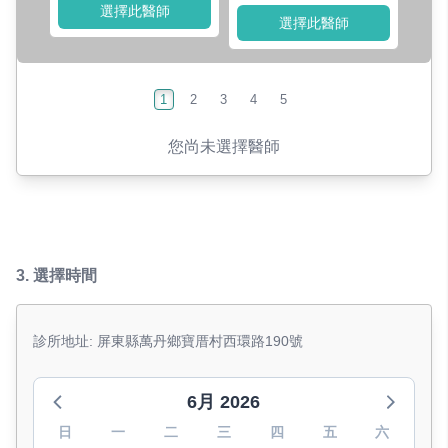
選擇此醫師
選擇此醫師
1
2
3
4
5
您尚未選擇醫師
3.
選擇時間
診所地址: 屏東縣萬丹鄉寶厝村西環路190號
6月 2026
日
一
二
三
四
五
六