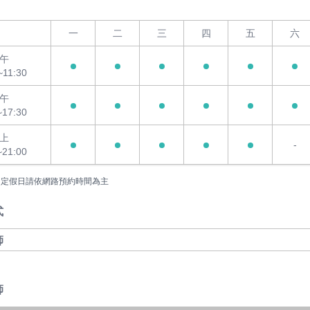
一
二
三
四
五
六
午
~11:30
午
~17:30
上
-
~21:00
國定假日請依網路預約時間為主
式
師