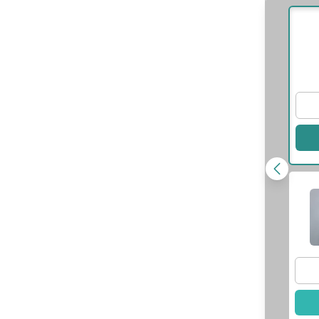
謝予安
醫師
王令威
醫師
師資訊
查看醫師資訊
此醫師
選擇此醫師
林永淳
醫師
師資訊
此醫師