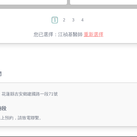
1
2
3
4
您已選擇：
江禎基醫師
重新選擇
間
: 花蓮縣吉安鄉建國路一段71號
時段
線上預約，請致電聯繫。