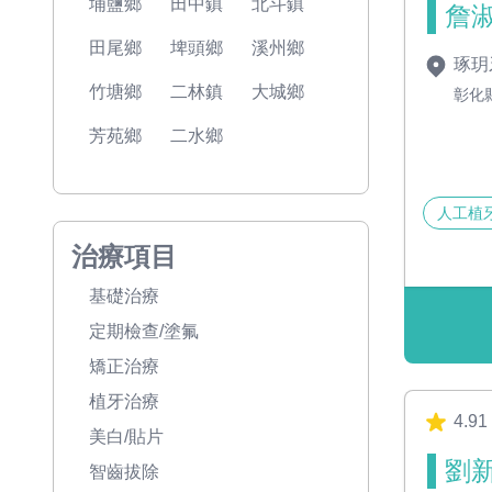
埔鹽鄉
田中鎮
北斗鎮
詹淑
田尾鄉
埤頭鄉
溪州鄉
琢玥
竹塘鄉
二林鎮
大城鄉
彰化
芳苑鄉
二水鄉
人工植
治療項目
基礎治療
定期檢查/塗氟
矯正治療
植牙治療
4.91
美白/貼片
劉新
智齒拔除