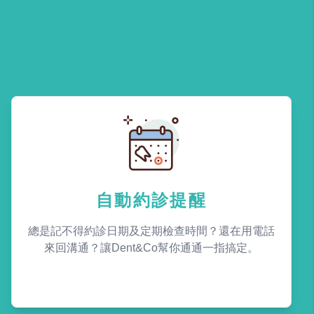
自動約診提醒
總是記不得約診日期及定期檢查時間？還在用電話
來回溝通？讓Dent&Co幫你通通一指搞定。