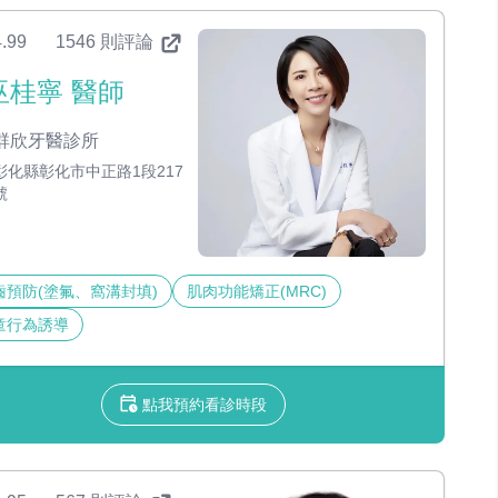
.99
1546 則評論
巫桂寧 醫師
群欣牙醫診所
彰化縣彰化市中正路1段217
號
齒預防(塗氟、窩溝封填)
肌肉功能矯正(MRC)
童行為誘導
點我預約看診時段