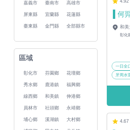
4.92
嘉義市
臺南市
高雄市
何羿
屏東縣
宜蘭縣
花蓮縣
臺東縣
金門縣
全部縣市
和美
彰化
區域
一日全口重
彰化市
芬園鄉
花壇鄉
牙周水
秀水鄉
鹿港鎮
福興鄉
線西鄉
和美鎮
伸港鄉
員林市
社頭鄉
永靖鄉
埔心鄉
溪湖鎮
大村鄉
4.67