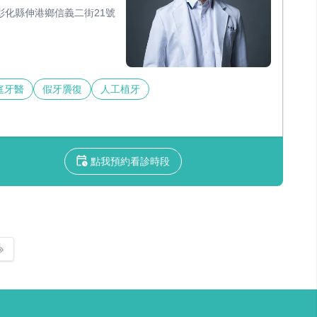
彰化縣伸港鄉信義二街21號
庭牙醫
假牙贗復
人工植牙
點我預約看診時段