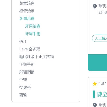
兒童治療
琢玥
根管治療
彰化
牙周治療
牙周治療
牙周手術
人工植
假牙
Lava 全瓷冠
睡眠呼吸中止症諮詢
正顎手術
顳顎關節
中醫
4.87
復健科
陳立
西醫
琢玥