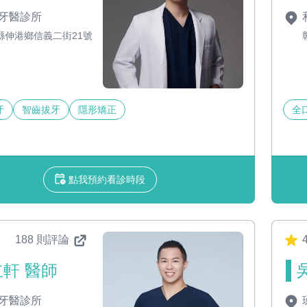
牙醫診所
縣伸港鄉信義二街21號
牙
智齒拔牙
隱形矯正
全
點我預約看診時段
188 則評論
4
軒 醫師
牙醫診所