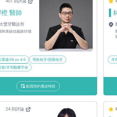
407 則評論
4
橙 醫師
大豐牙醫診所
縣和美鎮信義路55號
建/All on 4-6
導航植牙/困難植牙
牙
雷射/牙周翻瓣手術
點我預約看診時段
24 則評論
4