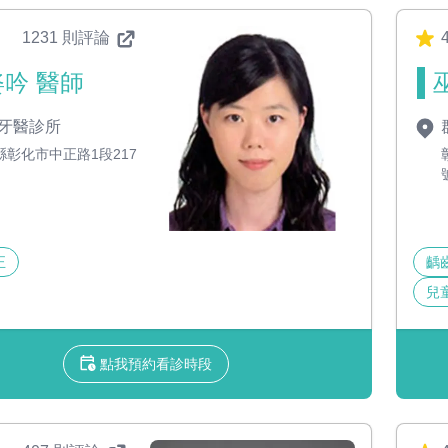
1231 則評論
4
吟 醫師
牙醫診所
縣彰化市中正路1段217
正
齲
兒
點我預約看診時段