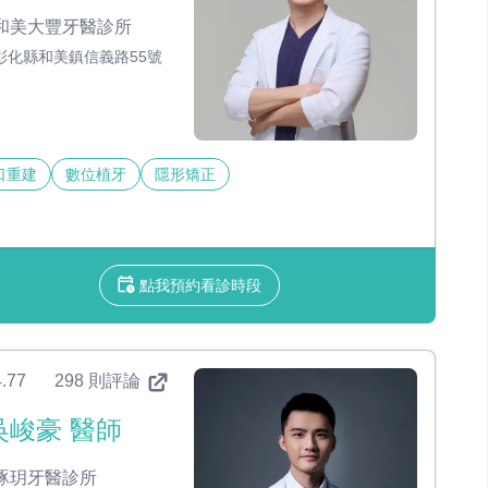
和美大豐牙醫診所
彰化縣和美鎮信義路55號
口重建
數位植牙
隱形矯正
點我預約看診時段
.77
298 則評論
吳峻豪 醫師
琢玥牙醫診所