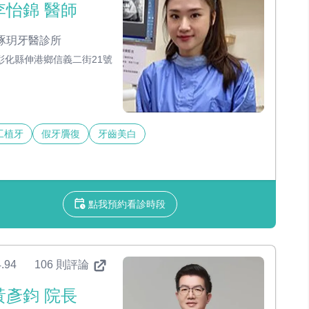
李怡錦 醫師
琢玥牙醫診所
彰化縣伸港鄉信義二街21號
工植牙
假牙贗復
牙齒美白
點我預約看診時段
.94
106 則評論
黃彥鈞 院長