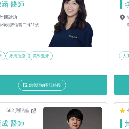
涵 醫師
牙醫診所
縣伸港鄉信義二街21號
牙
牙周治療
美學瓷牙
人
點我預約看診時段
682 則評論
4
成 醫師