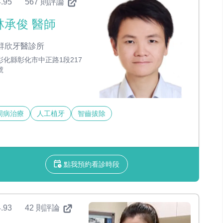
.95
567 則評論
林承俊 醫師
群欣牙醫診所
彰化縣彰化市中正路1段217
號
周病治療
人工植牙
智齒拔除
點我預約看診時段
.93
42 則評論