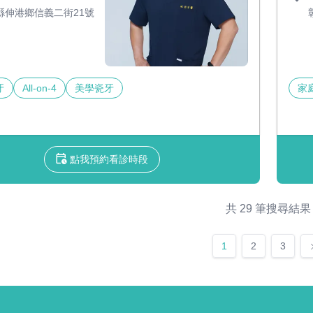
縣伸港鄉信義二街21號
牙
All-on-4
美學瓷牙
家
點我預約看診時段
共 29 筆搜尋結果
1
2
3