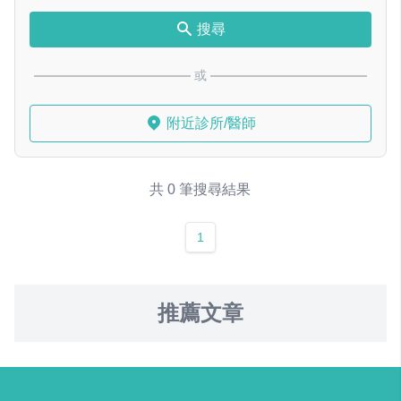
搜尋
或
附近診所/醫師
共 0 筆搜尋結果
1
推薦文章