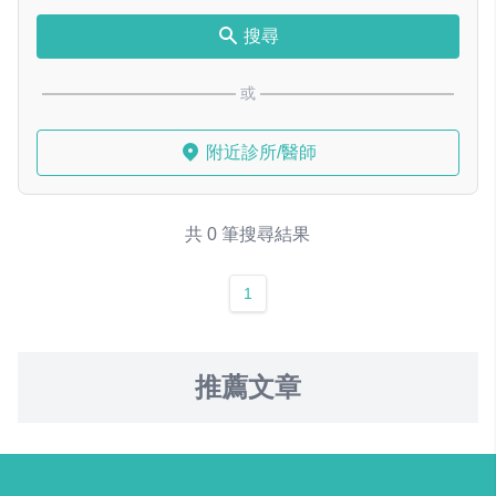
搜尋
或
附近診所/醫師
共 0 筆搜尋結果
1
推薦文章