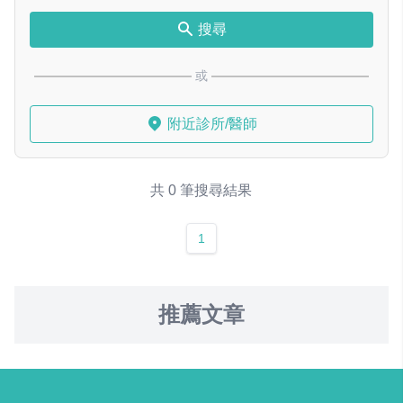
搜尋
或
附近診所/醫師
共 0 筆搜尋結果
1
推薦文章