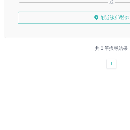
或
附近診所/醫師
共 0 筆搜尋結果
1