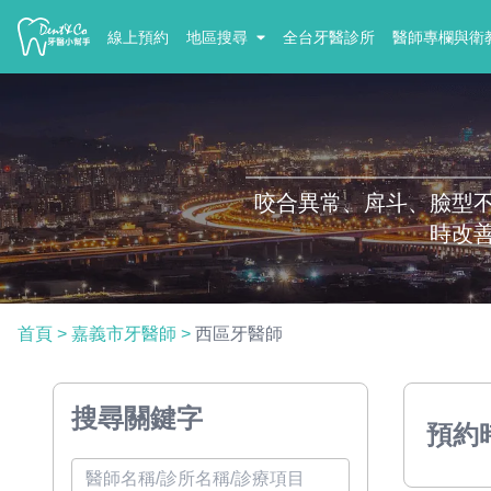
線上預約
地區搜尋
全台牙醫診所
醫師專欄與衛
咬合異常、戽斗、臉型
時改
首頁
>
嘉義市牙醫師
>
西區牙醫師
搜尋關鍵字
預約