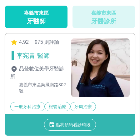
嘉義市東區
嘉義市東區
牙醫師
牙醫診所
4.92
975 則評論
李宛青 醫師
品登數位美學牙醫診
所
嘉義市東區吳鳳南路302
號
一般牙科治療
根管治療
牙周治療
點我預約看診時段