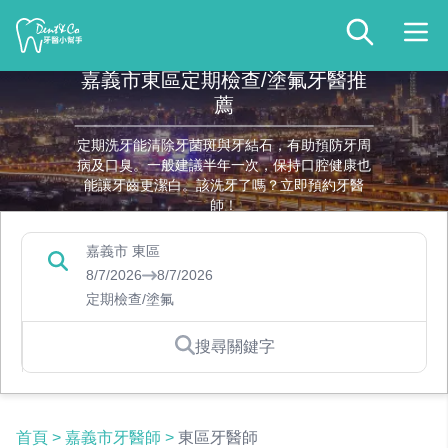
嘉義市東區定期檢查/塗氟牙醫推
薦
定期洗牙能清除牙菌斑與牙結石，有助預防牙周
病及口臭。一般建議半年一次，保持口腔健康也
能讓牙齒更潔白。該洗牙了嗎？立即預約牙醫
師！
嘉義市 東區
8/7/2026
8/7/2026
定期檢查/塗氟
搜尋關鍵字
首頁
>
嘉義市牙醫師
>
東區牙醫師