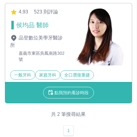
4.93
523 則評論
侯均品 醫師
品登數位美學牙醫診
所
嘉義市東區吳鳳南路302
號
一般牙科
家庭牙科
全口贋復重建
點我預約看診時段
共 2 筆搜尋結果
1