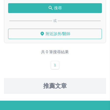
搜尋
或
附近診所/醫師
共 0 筆搜尋結果
1
推薦文章