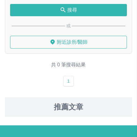
搜尋
或
附近診所/醫師
共 0 筆搜尋結果
1
推薦文章