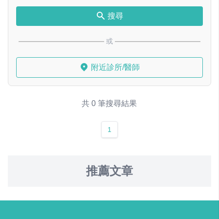
搜尋
或
附近診所/醫師
共 0 筆搜尋結果
1
推薦文章