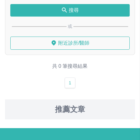
搜尋
或
附近診所/醫師
共 0 筆搜尋結果
1
推薦文章