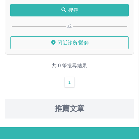
搜尋
或
附近診所/醫師
共 0 筆搜尋結果
1
推薦文章