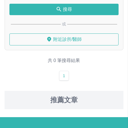
搜尋
或
附近診所/醫師
共 0 筆搜尋結果
1
推薦文章