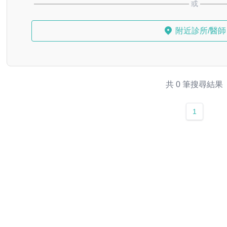
或
附近診所/醫師
共 0 筆搜尋結果
1