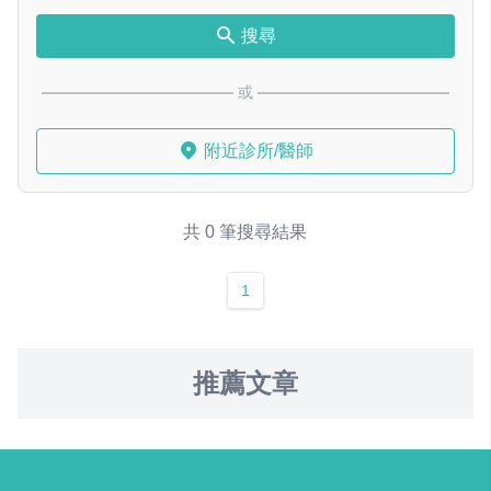
搜尋
或
附近診所/醫師
共 0 筆搜尋結果
1
推薦文章