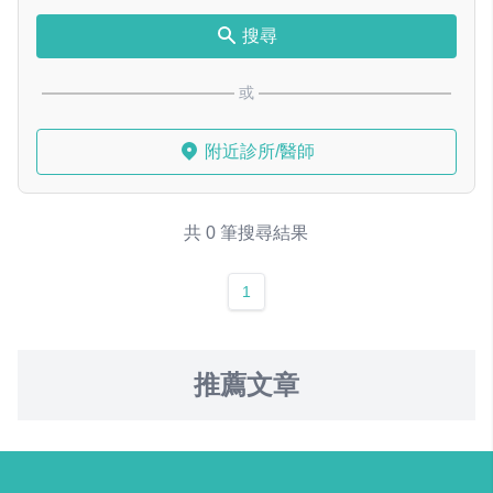
搜尋
或
附近診所/醫師
共 0 筆搜尋結果
1
推薦文章