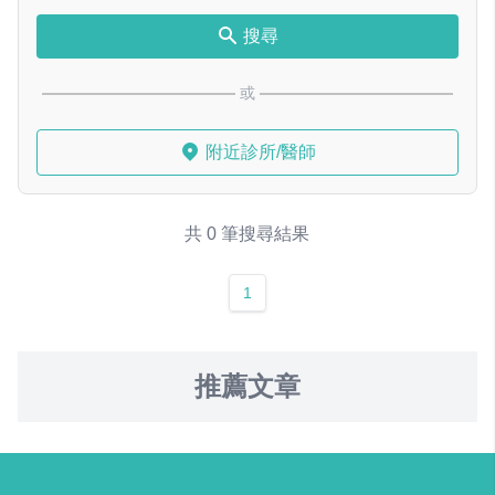
搜尋
或
附近診所/醫師
共 0 筆搜尋結果
1
推薦文章