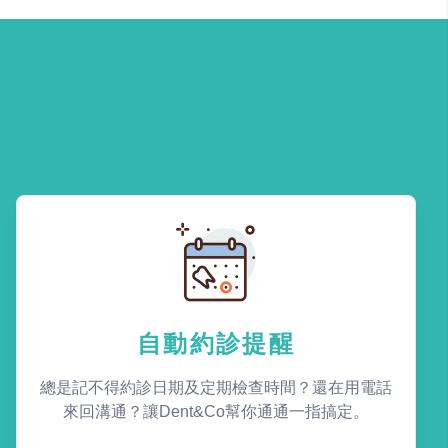
自動約診提醒
總是記不得約診日期及定期檢查時間？還在用電話
來回溝通？讓Dent&Co幫你通通一指搞定。