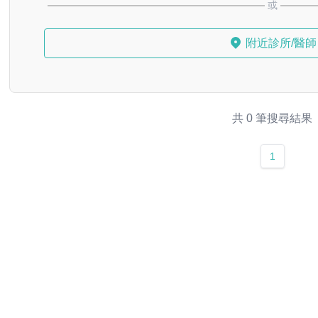
或
附近診所/醫師
共 0 筆搜尋結果
1