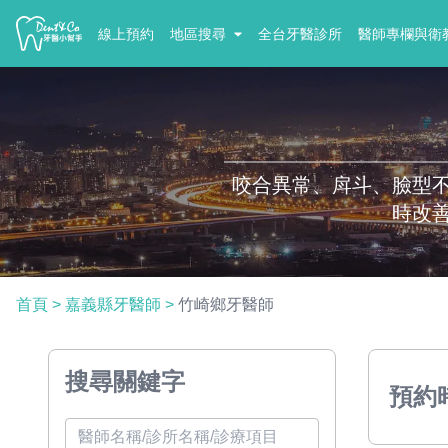
線上預約
地區搜尋
全台牙醫診所
醫師專欄與衛
咬合異常、戽斗、臉型
時改
首頁
>
嘉義縣牙醫師
>
竹崎鄉牙醫師
搜尋關鍵字
預約