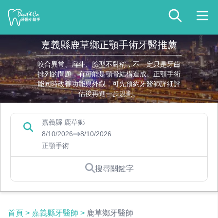
嘉義縣鹿草鄉正顎手術牙醫推薦
咬合異常、戽斗、臉型不對稱，不一定只是牙齒
排列的問題，有可能是顎骨結構造成。正顎手術
能同時改善功能與外觀，可先預約牙醫師詳細評
估後再進一步規劃。
嘉義縣 鹿草鄉
8/10/2026
8/10/2026
正顎手術
搜尋關鍵字
首頁
>
嘉義縣牙醫師
>
鹿草鄉牙醫師