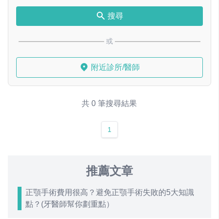
搜尋
或
附近診所/醫師
共 0 筆搜尋結果
1
推薦文章
正顎手術費用很高？避免正顎手術失敗的5大知識
點？(牙醫師幫你劃重點）